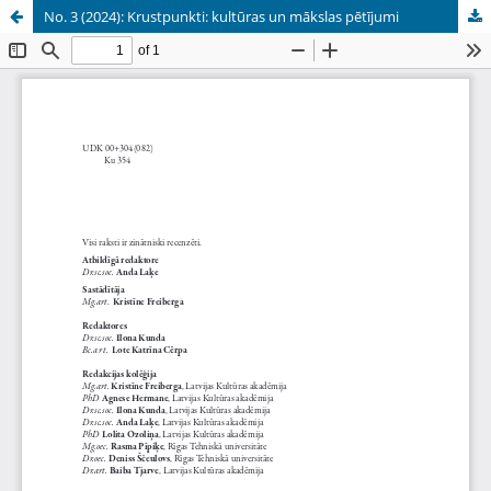
No. 3 (2024): Krustpunkti: kultūras un mākslas pētījumi